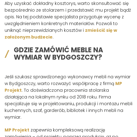
Aby uzyskać dokładny kosztorys, warto skonsultować się
bezpośrednio ze stolarzem i przedstawić mu projekt bądź
opis. Na tej podstawie specjalista przygotuje wycenę z
uwzględnieniem konkretnych materiałów. Pozwoli to
uniknąć nieprzewidzianych kosztów i
zmieścić się w
założonym budżecie
.
GDZIE ZAMÓWIĆ MEBLE NA
WYMIAR W BYDGOSZCZY?
Jeśli szukasz sprawdzonego wykonawcy mebli na wymiar
w Bydgoszczy, warto rozważyć współpracę z firmą
MP
Projekt
. To doświadczona pracownia stolarska
działająca na lokalnym rynku od 2018 roku. Firma
specjalizuje się w projektowaniu, produkcji i montażu mebli
kuchennych, szaf, garderób, bibliotek i innych mebli na
wymiar.
MP Projekt
zapewnia kompleksową realizację
zamówienia – od projektu, poprzez produkcję, aż po