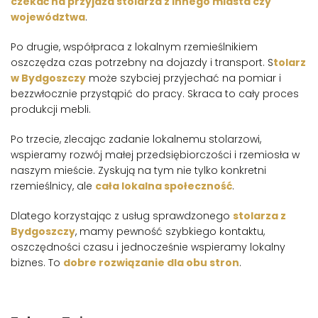
czekać na przyjazd stolarza z innego miasta czy
województwa
.
Po drugie, współpraca z lokalnym rzemieślnikiem
oszczędza czas potrzebny na dojazdy i transport. S
tolarz
w Bydgoszczy
może szybciej przyjechać na pomiar i
bezzwłocznie przystąpić do pracy. Skraca to cały proces
produkcji mebli.
Po trzecie, zlecając zadanie lokalnemu stolarzowi,
wspieramy rozwój małej przedsiębiorczości i rzemiosła w
naszym mieście. Zyskują na tym nie tylko konkretni
rzemieślnicy, ale
cała lokalna społeczność
.
Dlatego korzystając z usług sprawdzonego
stolarza z
Bydgoszczy
, mamy pewność szybkiego kontaktu,
oszczędności czasu i jednocześnie wspieramy lokalny
biznes. To
dobre rozwiązanie dla obu stron
.