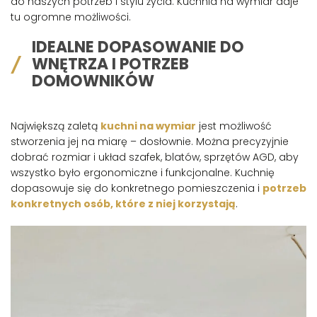
do naszych potrzeb i stylu życia. Kuchnia na wymiar daje
tu ogromne możliwości.
IDEALNE DOPASOWANIE DO
WNĘTRZA I POTRZEB
DOMOWNIKÓW
Największą zaletą
kuchni na wymiar
jest możliwość
stworzenia jej na miarę – dosłownie. Można precyzyjnie
dobrać rozmiar i układ szafek, blatów, sprzętów AGD, aby
wszystko było ergonomiczne i funkcjonalne. Kuchnię
dopasowuje się do konkretnego pomieszczenia i
potrzeb
konkretnych osób, które z niej korzystają
.