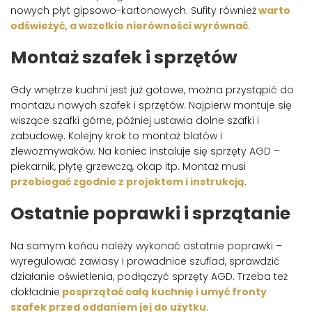
nowych płyt gipsowo-kartonowych. Sufity również
warto
odświeżyć, a wszelkie nierówności wyrównać
.
Montaż szafek i sprzętów
Gdy wnętrze kuchni jest już gotowe, można przystąpić do
montażu nowych szafek i sprzętów. Najpierw montuje się
wiszące szafki górne, później ustawia dolne szafki i
zabudowę. Kolejny krok to montaż blatów i
zlewozmywaków. Na koniec instaluje się sprzęty AGD –
piekarnik, płytę grzewczą, okap itp. Montaż musi
przebiegać zgodnie z projektem i instrukcją
.
Ostatnie poprawki i sprzątanie
Na samym końcu należy wykonać ostatnie poprawki –
wyregulować zawiasy i prowadnice szuflad, sprawdzić
działanie oświetlenia, podłączyć sprzęty AGD. Trzeba też
dokładnie
posprzątać całą kuchnię i umyć fronty
szafek przed oddaniem jej do użytku
.