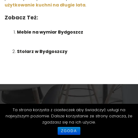
użytkowanie kuchni na długie lata
.
Zobacz Też:
Meble na wymiar Bydgoszcz
Stolarz w Bydgoszczy
Ta strona korzysta z ciasteczek aby świadczyć usługi na
najwyższym poziomie. Dalsze korzystanie ze strony oznacza, że
ZAPRASZAMY DO KONTAKTU
zgadzasz się na ich użycie.
ZGODA