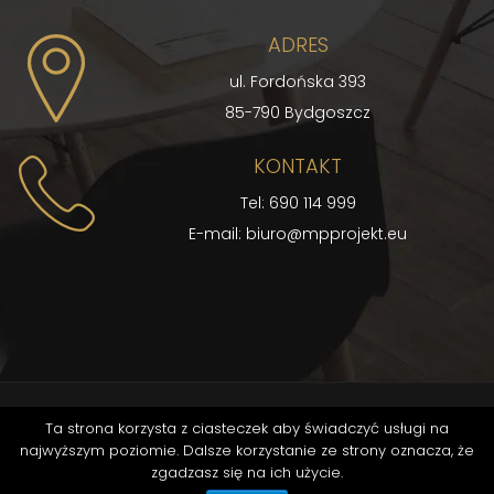
ADRES
ul. Fordońska 393
85-790 Bydgoszcz
KONTAKT
Tel: 690 114 999
E-mail:
biuro@mpprojekt.eu
Ta strona korzysta z ciasteczek aby świadczyć usługi na
© COPYRIGHT 2026 MP PROJEKT
najwyższym poziomie. Dalsze korzystanie ze strony oznacza, że
REALIZACJA
NETKREATOR
zgadzasz się na ich użycie.